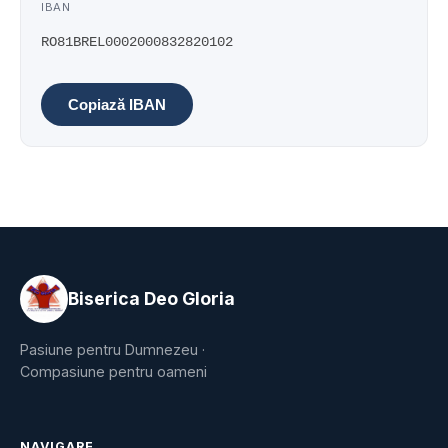
IBAN
RO81BREL0002000832820102
Copiază IBAN
Biserica Deo Gloria
Pasiune pentru Dumnezeu ·
Compasiune pentru oameni
NAVIGARE